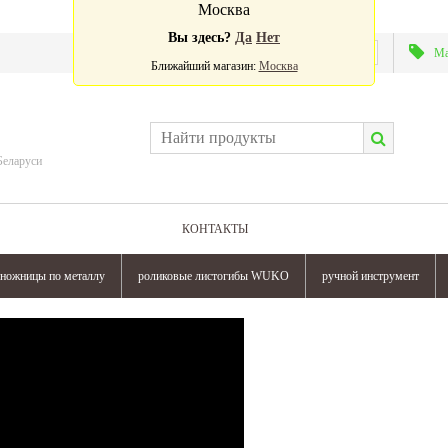
Москва
Вы здесь?
Да
Нет
Валюта:
Ма
Ближайший магазин:
Москва
Беларуси
КОНТАКТЫ
ножницы по металлу
роликовые листогибы WUKO
ручной инструмент