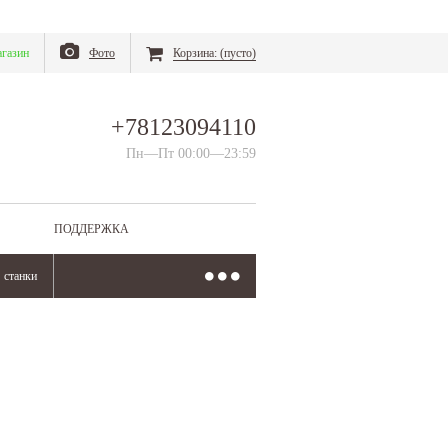
газин
Фото
Корзина:
(пусто)
+78123094110
Пн—Пт 00:00—23:59
ПОДДЕРЖКА
станки