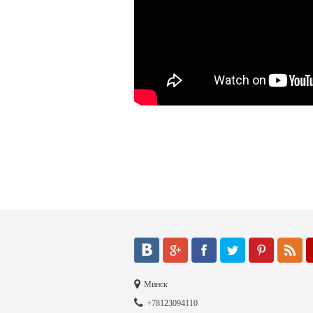
Минск
+78123094110