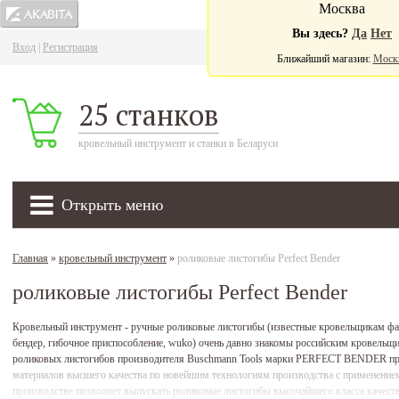
Москва
Вы здесь?
Да
Нет
Вход
|
Регистрация
Ва
Ближайший магазин:
Моск
25 станков
кровельный инструмент и станки в Беларуси
Открыть меню
Главная
»
кровельный инструмент
»
роликовые листогибы Perfect Bender
роликовые листогибы Perfect Bender
Кровельный инструмент - ручные роликовые листогибы (известные кровельщикам фал
бендер, гибочное приспособление, wuko) очень давно знакомы российским кровельщ
роликовых листогибов производителя Buschmann Tools марки PERFECT BENDER прои
материалов высшего качества по новейшим технологиям производства с применение
производстве позволяет выпускать роликовые листогибы высочайшего класса качеств