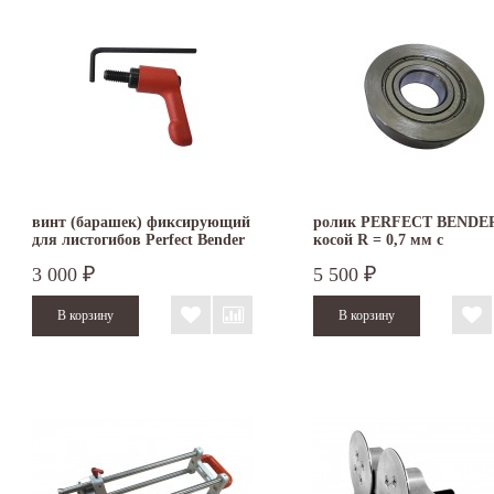
винт (барашек) фиксирующий
ролик PERFECT BENDE
для листогибов Perfect Bender
косой R = 0,7 мм с
Buschmann Tools
подшипником
3 000
5 500
₽
₽