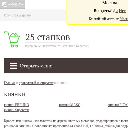
Москва
Вы здесь?
Да
Нет
Вход
|
Регистрация
Ва
Ближайший магазин:
Моск
25 станков
кровельный инструмент и станки в Беларуси
Открыть меню
Главная
»
кровельный инструмент
»
киянки
киянки
киянки FREUND
киянки MASC
киянки PIC
киянки Supercraft
Кровельная киянка - это молоток из дерева, цветных металлов, ударопрочного пласти
резиновая киянка). Слово киянка произошло от слова кий, т.е. палка, дубина для уда