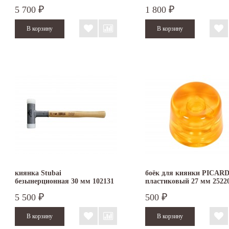
2522001-27
5 700
1 800
₽
₽
киянка Stubai
боёк для киянки PICAR
безынерционная 30 мм 102131
пластиковый 27 мм 2522
5 500
500
₽
₽