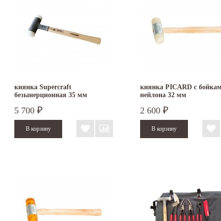
киянка Supercraft
киянка PICARD с бойкам
безынерционная 35 мм
нейлона 32 мм
3366.035
5 700
2 600
₽
₽