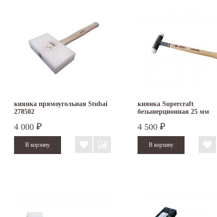
киянка прямоугольная Stubai
киянка Supercraft
278502
безынерционная 25 мм
3366.025
4 000
4 500
₽
₽