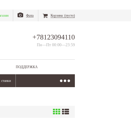
газин
Фото
Корзина:
(пусто)
+78123094110
Пн—Пт 00:00—23:59
ПОДДЕРЖКА
станки