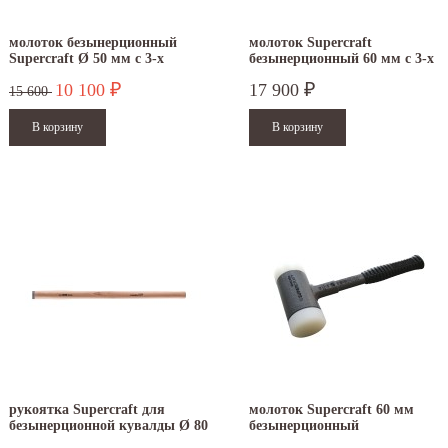
молоток безынерционный
молоток Supercraft
Supercraft Ø 50 мм с 3-х
безынерционный 60 мм с 3-х
.12.2025
30.04.2025
компонентной рукояткой
компонентной ручкой NEW
10 100
17 900
₽
₽
3389.050
3399.060
ежим работы офисов в новогодние
30 апреля - работаем в обычном режиме с
15 600
аздники 2025 - 2026 г.: г. Москва: 29, 30
01 по 04 мая - выходные дни с 05 по 07 м
кабря - работаем в...
- работаем в обычном режиме с 08 по 11...
итать дальше
Читать дальше
рукоятка Supercraft для
молоток Supercraft 60 мм
безынерционной кувалды Ø 80
безынерционный
мм