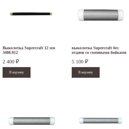
Выколотка Supercraft 12 мм
выколотка Supercraft без
3408.012
отдачи со сменными бойками
40 мм 3408.040
2 400
5 100
₽
₽