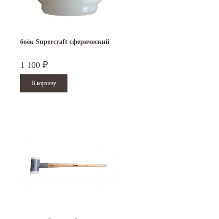
боёк Supercraft сферический
1 100
₽