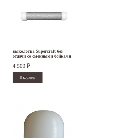
выколотка Supercraft без
отдачи со сменными бойками
35 мм 3408.035
4 500
₽