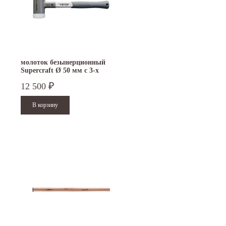
молоток безынерционный
Supercraft Ø 50 мм с 3-х
компонентной рукояткой
12 500
₽
NEW 3399.050