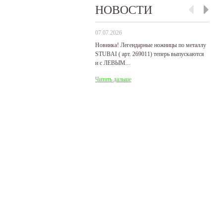
НОВОСТИ
07.07.2026
29
Новинка! Легендарные ножницы по металлу
Р
STUBAI ( арт. 269011) теперь выпускаются
пр
и с ЛЕВЫМ...
де
Читать дальше
Ч