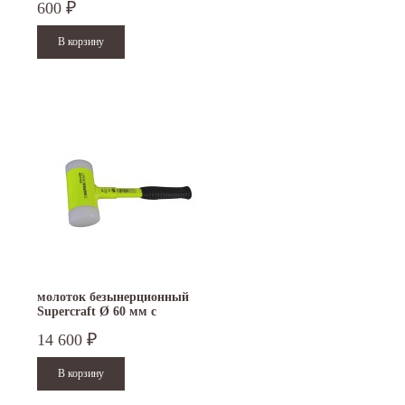
600
₽
молоток безынерционный
Supercraft Ø 60 мм с
флюоресцентным покрытием
14 600
₽
3377.160