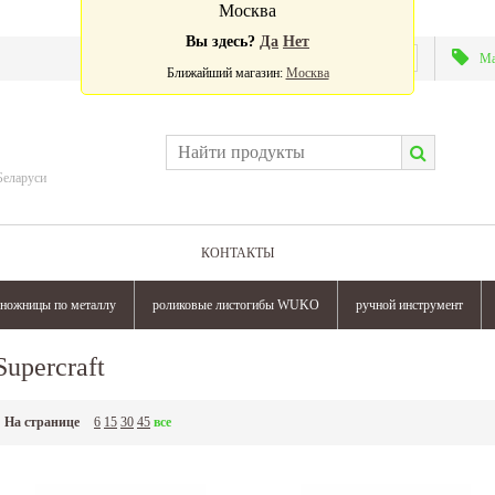
Москва
Вы здесь?
Да
Нет
Валюта:
Ма
Ближайший магазин:
Москва
Беларуси
КОНТАКТЫ
ножницы по металлу
роликовые листогибы WUKO
ручной инструмент
Supercraft
На странице
6
15
30
45
все