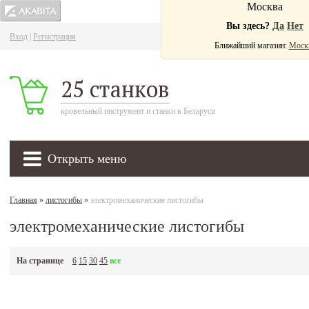
Москва
Вы здесь?
Да
Нет
Вход
|
Регистрация
Ва
Ближайший магазин:
Моск
25 станков
кровельный инструмент и станки в Беларуси
Открыть меню
Главная
»
листогибы
»
электромеханические листогибы
электромеханические листогибы
На странице
6
15
30
45
все