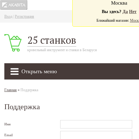
Москва
Вы здесь?
Да
Нет
Вход
|
Регистрация
Ва
Ближайший магазин:
Моск
25 станков
кровельный инструмент и станки в Беларуси
Открыть меню
Главная
»
Поддержка
Поддержка
Имя
Email