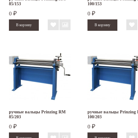
85/153
100/153
0
0
₽
₽
ручные вальцы Prinzing RM
ручные вальцы Prinzing
85/203
100/203
0
0
₽
₽