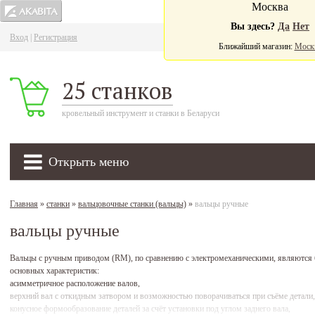
Москва
Вы здесь?
Да
Нет
Вход
|
Регистрация
Ва
Ближайший магазин:
Моск
25 станков
кровельный инструмент и станки в Беларуси
Открыть меню
Главная
»
станки
»
вальцовочные станки (вальцы)
»
вальцы ручные
вальцы ручные
Вальцы с ручным приводом (RM), по сравнению с электромеханическими, являются 
основных характеристик:
асимметричное расположение валов,
верхний вал с откидным затвором и возможностью поворачиваться при съёме детали,
конусное формообразование деталей за счёт установки под углом заднего вала,