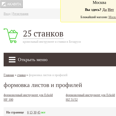
Москва
Вы здесь?
Да
Нет
Вход
|
Регистрация
Ва
Ближайший магазин:
Моск
25 станков
кровельный инструмент и станки в Беларуси
Открыть меню
Главная
»
станки
»
формовка листов и профилей
формовка листов и профилей
формовочный инструмент для Eckold
формовочный инструмент для Eckold
HF 100
HZ 51/52
На странице
6
15
30
45
все