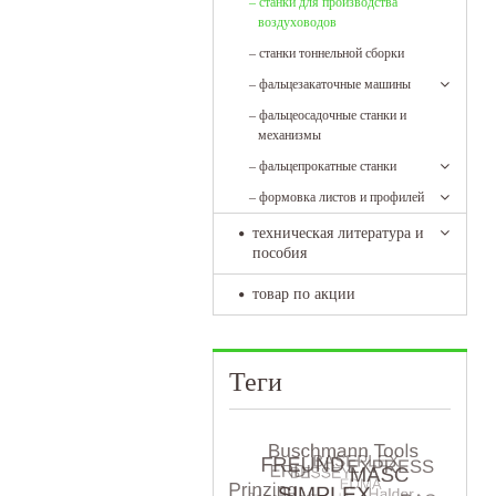
–
станки для производства
воздуховодов
–
станки тоннельной сборки
–
фальцезакаточные машины
–
фальцеосадочные станки и
механизмы
–
фальцепрокатные станки
–
формовка листов и профилей
техническая литература и
пособия
товар по акции
Теги