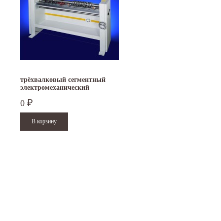
трёхвалковый сегментный
электромеханический
листогиб RAS VENTIrounder
0
₽