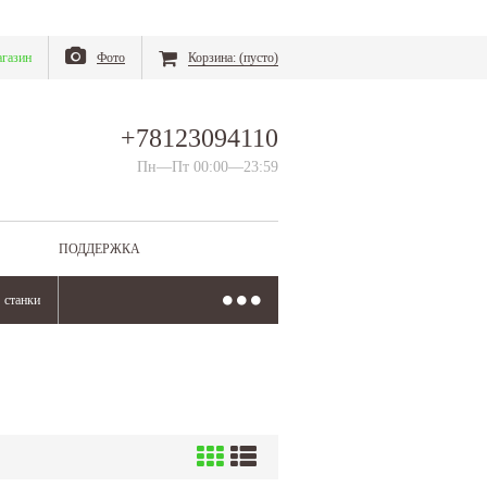
газин
Фото
Корзина:
(пусто)
+78123094110
Пн—Пт 00:00—23:59
ПОДДЕРЖКА
станки