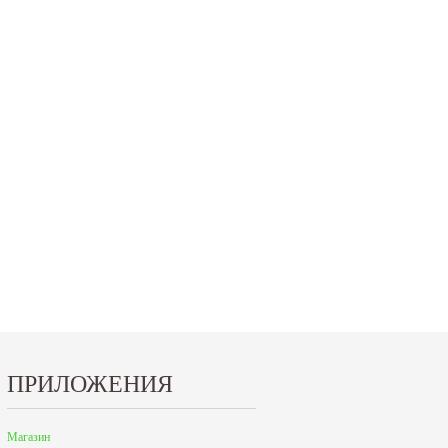
15.10.2024
29.12.2023
Приглашаем посетить наш стенд на 30-й
Режим работы офисов в Москве и
ая
Международной промышленной выставке
Петербурге. Москва. 29 декабря 20
"Металл-Экспо'2024",...
9 до 18 часов; с 30...
Читать дальше
Читать дальше
ПРИЛОЖЕНИЯ
Магазин