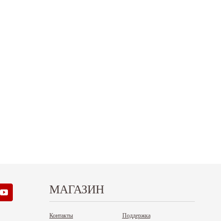
.12.2025
30.04.2025
ежим работы офисов в новогодние
30 апреля - работаем в обычном режиме с
аздники 2025 - 2026 г.: г. Москва: 29, 30
01 по 04 мая - выходные дни с 05 по 07 м
кабря - работаем в обычном...
- работаем в обычном...
итать дальше
Читать дальше
МАГАЗИН
Контакты
Поддержка