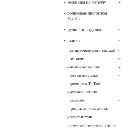
ножницы по металлу
роликовые листогибы
WUKO
ручной инструмент
станки
–
вальцовочные станки (вальцы)
–
гильотины
–
зиговочные машины
–
кровельные станки
–
кромкорезы TruTool
–
круговые ножницы
–
листогибы
–
продольная резка металла
–
разматыватели
–
станки для пробивки отверстий