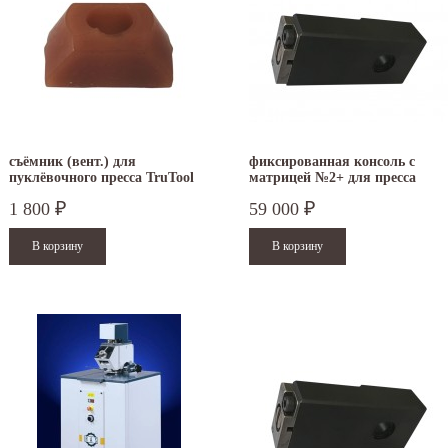
съёмник (вент.) для
фиксированная консоль с
пуклёвочного пресса TruTool
матрицей №2+ для пресса
TF 350
TruTool TF 350
1 800
59 000
₽
₽