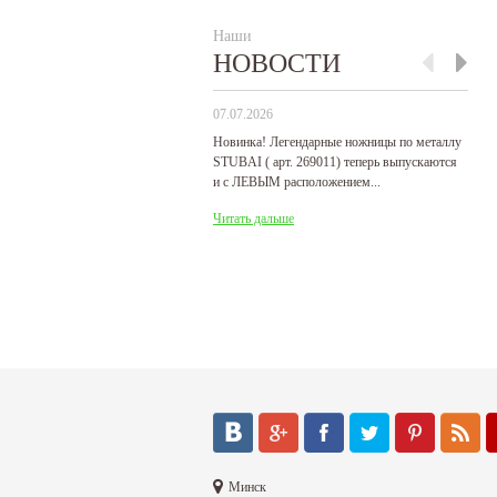
Наши
НОВОСТИ
07.07.2026
29
Новинка! Легендарные ножницы по металлу
Р
STUBAI ( арт. 269011) теперь выпускаются
пр
и с ЛЕВЫМ расположением...
де
Читать дальше
Ч
Минск