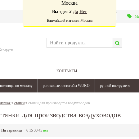
Москва
Вы здесь?
Да
Нет
Валюта:
Ма
Ближайший магазин:
Москва
Беларуси
КОНТАКТЫ
ножницы по металлу
роликовые листогибы WUKO
ручной инструмент
лавная
»
станки
»
станки для производства воздуховодов
станки для производства воздуховодов
На странице
6
15
30
45
все