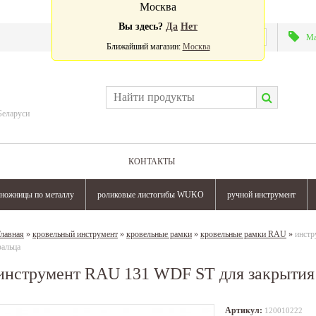
Москва
Вы здесь?
Да
Нет
Валюта:
Ма
Ближайший магазин:
Москва
Беларуси
КОНТАКТЫ
ножницы по металлу
роликовые листогибы WUKO
ручной инструмент
лавная
»
кровельный инструмент
»
кровельные рамки
»
кровельные рамки RAU
»
инстр
альца
инструмент RAU 131 WDF ST для закрытия
Артикул:
120010222