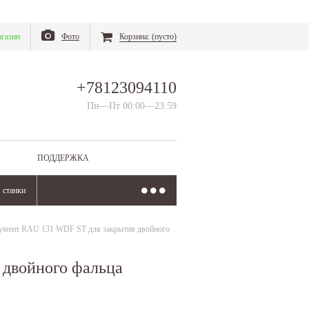
газин
Фото
Корзина:
(пусто)
+78123094110
Пн—Пт 00:00—23:59
ПОДДЕРЖКА
станки
умент RAU 131 WDF ST для закрытия двойного
 двойного фальца