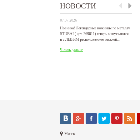
НОВОСТИ
07.07.2026
29
Новинка! Легендарные ножницы по металлу
Р
STUBAI ( арт. 269011) теперь выпускаются
пр
и с ЛЕВЫМ расположением нижней...
де
Читать дальше
Ч
Минск