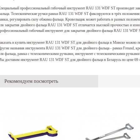
пециальный профессиональный гибочный инструмент RAU 131 WDF ST производит зак
альца. Телескопические ручки рамки RAU 131 WDF ST фиксируются в трёх положениях
амки, регулировать силу обжима фальца. Кровельщик может работать в разных положен
ля закрытия двойного фальца RAU 131 WDF ST отличается высокой прочностью и износ
рофессиональный гибочный инструмент для закрытия двойного фальца RAU 131 WDF S
аказать и купить инструмент RAU 131 WDF ST для двойного фальца в Минске можно п
ругие названия инструмента RAU 131 WDF ST для двойного фальца - рамки Freund, кр
ля фальца, рамка с телескопическими ручками, инструмент с телескопическими ручкам
ы доставим инструмент RAU 131 WDF ST для двойного фальца в Беларусь по цене 69
Рекомендуем посмотреть