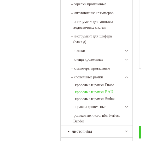
–
горелки пропановые
–
изготовление кляммеров
–
инструмент для монтажа
водосточных систем
–
инструмент для шифера
(сланца)
–
киянки
–
клещи кровельные
–
кляммеры кровельные
–
кровельные рамки
кровельные рамки Draco
кровельные рамки RAU
кровельные рамки Stubai
–
оправки кровельные
–
роликовые листогибы Perfect
Bender
листогибы