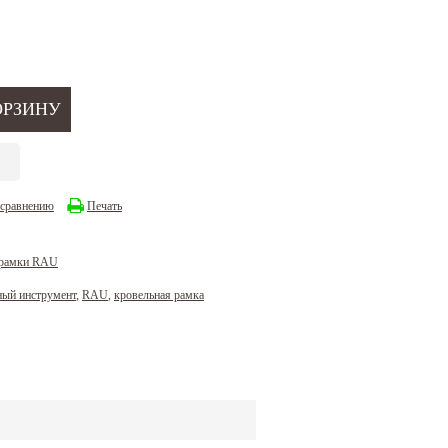
 сравнению
Печать
 рамки RAU
ный инструмент
,
RAU
,
кровельная рамка