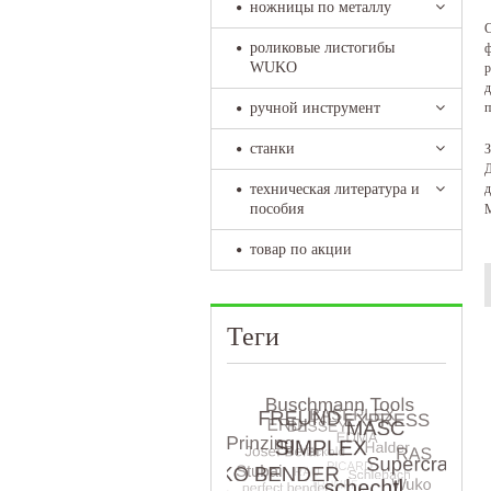
ножницы по металлу
С
роликовые листогибы
ф
WUKO
р
д
п
ручной инструмент
станки
З
Д
д
техническая литература и
пособия
М
товар по акции
Теги