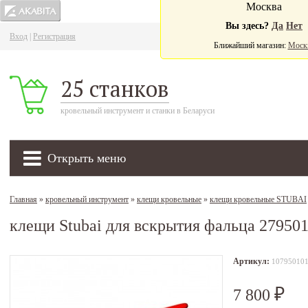
Москва
Вы здесь?
Да
Нет
Вход
|
Регистрация
Ва
Ближайший магазин:
Моск
25 станков
кровельный инструмент и станки в Беларуси
Открыть меню
Главная
»
кровельный инструмент
»
клещи кровельные
»
клещи кровельные STUBAI
клещи Stubai для вскрытия фальца 27950
Артикул:
10795010
7 800
₽