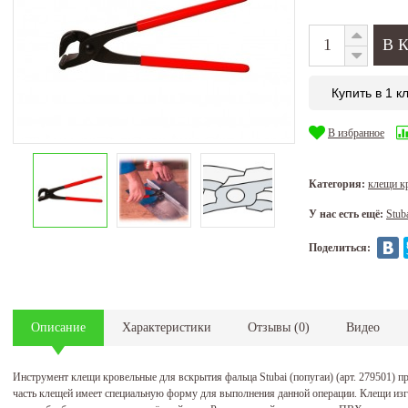
Купить в 1 к
В избранное
Категория:
клещи к
У нас есть ещё:
Stub
Поделиться:
Описание
Характеристики
Отзывы
(
0
)
Видео
Инструмент клещи кровельные для вскрытия фальца Stubai (попугаи) (арт. 279501) 
часть клещей имеет специальную форму для выполнения данной операции. Клещи изг