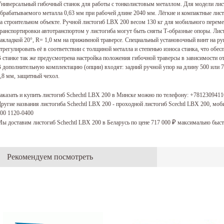
ниверсальный гибочный станок для работы с тонколистовым металлом. Для модели лис
брабатываемого металла 0,63 мм при рабочей длине 2040 мм. Лёгкие и компактные листо
а строительном объекте. Ручной листогиб LBX 200 весом 130 кг для мобильного пере
ранспортировки автотранспортом у листогиба могут быть сняты Т-образные опоры. Лист
акладкой 20°, R= 1,0 мм на прижимной траверсе. Специальный установочный винт на ру
трегулировать её в соответствии с толщиной металла и степенью износа станка, что обе
 станке так же предусмотрена настройка положения гибочной траверсы в зависимости от
 дополнительную комплектацию (опции) входят: задний ручной упор на длину 500 или 
,8 мм, защитный чехол.
аказать и купить листогиб Schechtl LBX 200 в Минске можно по телефону:
+7812309411
ругие названия листогиба Schechtl LBX 200 - проходной листогиб Scechtl LBX 200, м
00 1120-0400
ы доставим листогиб Schechtl LBX 200 в Беларусь по цене 717 000
максимально быст
₽
Рекомендуем посмотреть