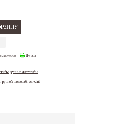
 сравнению
Печать
огибы
,
ручные листогибы
б
,
ручной листогиб
,
schechtl