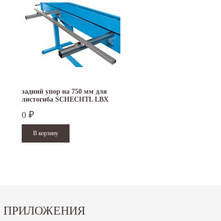
задний упор на 750 мм для
шаблон для изготовлени
листогиба SCHECHTL LBX
двойного фальца FREU
0
6 500
₽
₽
ПРИЛОЖЕНИЯ