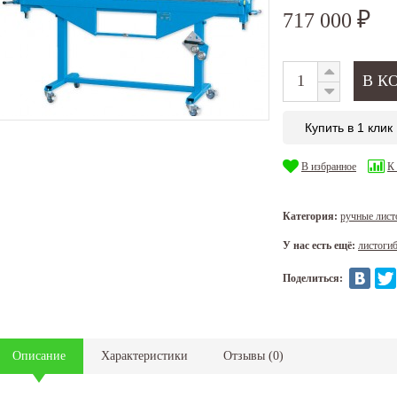
717 000
₽
Купить в 1 клик
В избранное
К
Категория:
ручные лист
У нас есть ещё:
листоги
Поделиться:
Описание
Характеристики
Отзывы
(
0
)