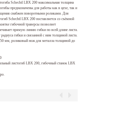
тогиба Schechtl LBX 200 максимальная толщина
гибы предназначены для работы как в цехе, так и
мещения снабжен поворотными роликами. Для
огиб Schechtl LBX 200 поставляется со съёмной
коятке гибочной траверсы позволяет
спечивает прямую линию гибки по всей длине листа.
 радиуса гибки и связанной с ним толщиной листа.
750 мм, роликовый нож для металла толщиной до
0
обильный листогиб LBX 200, гибочный станок LBX
ро.