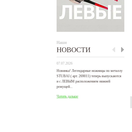
Наши
НОВОСТИ
07.07.2026
29
Новинка! Легендарные ножницы по металлу
Р
STUBAI ( арт. 269011) теперь выпускаются
пр
и с ЛЕВЫМ расположением нижней
де
режущей...
Ч
Читать дальше