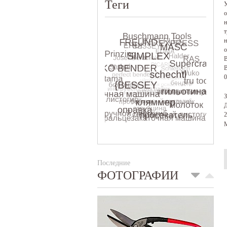
Теги
У
о
н
т
н
о
В
В
0
З
Д
2
М
Последние
ФОТОГРАФИИ