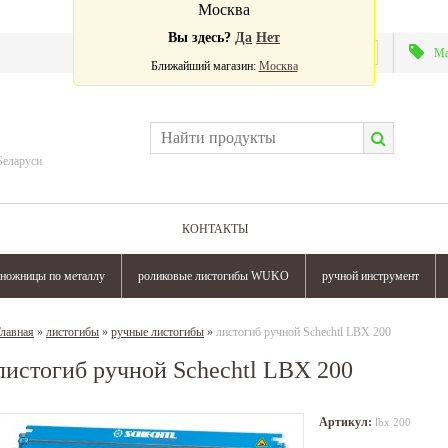
Москва
Вы здесь?
Да
Нет
Валюта:
Ма
Ближайший магазин:
Москва
Беларуси
КОНТАКТЫ
ножницы по металлу
роликовые листогибы WUKO
ручной инструмент
лавная
»
листогибы
»
ручные листогибы
»
листогиб ручной Schechtl LBX 200
листогиб ручной Schechtl LBX 200
Артикул:
lbx 200