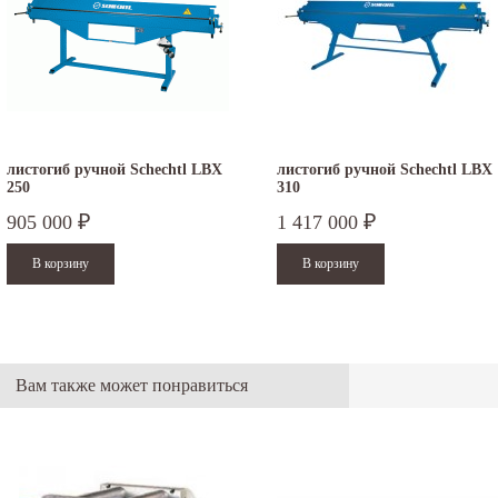
листогиб ручной Schechtl LBX
листогиб ручной Schechtl LBX
250
310
905 000
1 417 000
₽
₽
.12.2025
30.04.2025
ежим работы офисов в новогодние
30 апреля - работаем в обычном режиме с
аздники 2025 - 2026 г.: г. Москва: 29, 30
01 по 04 мая - выходные дни с 05 по 07 м
кабря - работаем в обычном...
- работаем в обычном...
итать дальше
Читать дальше
Вам также может понравиться