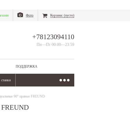
газин
Фото
Корзина:
(пусто)
+78123094110
Пн—Пт 00:00—23:59
ПОДДЕРЖКА
станки
идеальные 90° правые FREUND
ые FREUND