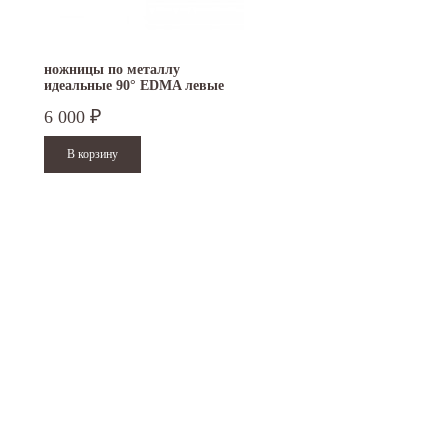
ножницы по металлу
идеальные 90° EDMA левые
127055
6 000
₽
15.10.2024
29.12.2023
Приглашаем посетить наш стенд на 30-й
Режим работы офисов в Москве и
ая
Международной промышленной выставке
Петербурге. Москва. 29 декабря 20
"Металл-Экспо'2024", которая...
9 до 18 часов; с 30 декабря...
Читать дальше
Читать дальше