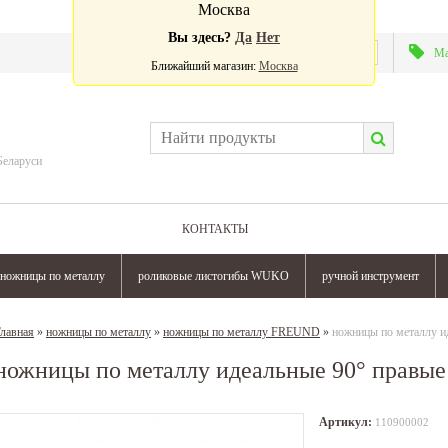
Москва
Вы здесь?
Да
Нет
Валюта:
Ма
Ближайший магазин:
Москва
Беларуси
КОНТАКТЫ
ножницы по металлу
роликовые листогибы WUKO
ручной инструмент
лавная
»
ножницы по металлу
»
ножницы по металлу FREUND
»
ножницы по металлу 
ножницы по металлу идеальные 90° прав
Артикул:
110900002