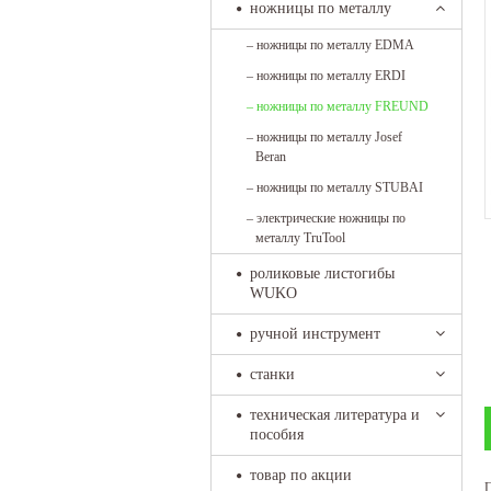
ножницы по металлу
–
ножницы по металлу EDMA
–
ножницы по металлу ERDI
–
ножницы по металлу FREUND
–
ножницы по металлу Josef
Beran
–
ножницы по металлу STUBAI
–
электрические ножницы по
металлу TruTool
роликовые листогибы
WUKO
ручной инструмент
станки
техническая литература и
пособия
товар по акции
П