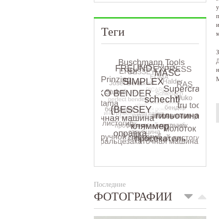
у
п
и
Теги
м
З
Д
н
М
Последние
ФОТОГРАФИИ