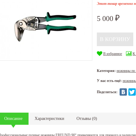
Этот товар временно н
5 000
₽
В избранное
К
Категория:
ножницы по
У нас есть ещё:
ножницы
Поделиться:
Описание
Характеристики
Отзывы
(
0
)
рофессиональные ручные ножницы FREUND 90° применяются для прямого и радиусного