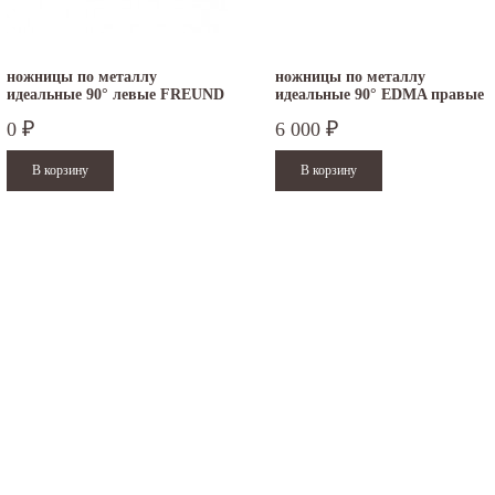
ножницы по металлу
ножницы по металлу
идеальные 90° левые FREUND
идеальные 90° EDMA правые
012755
0
6 000
₽
₽
.12.2025
30.04.2025
ежим работы офисов в новогодние
30 апреля - работаем в обычном режиме с
аздники 2025 - 2026 г.: г. Москва: 29, 30
01 по 04 мая - выходные дни с 05 по 07 м
кабря - работаем в...
- работаем в...
итать дальше
Читать дальше