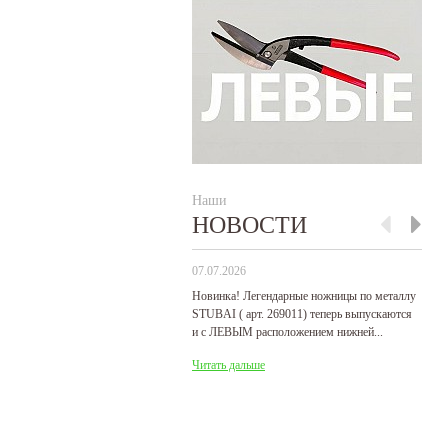
Наши
НОВОСТИ
07.07.2026
29
Новинка! Легендарные ножницы по металлу
Р
STUBAI ( арт. 269011) теперь выпускаются
пр
и с ЛЕВЫМ расположением нижней...
де
Читать дальше
Ч