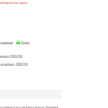
едоступен для заказа
 сравнению
Печать
 металлу FREUND
 по металлу
,
FREUND
 (правого) реза листового металла. Рычажные