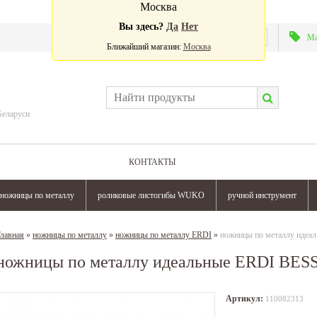
Москва
Вы здесь?
Да
Нет
Валюта:
Ма
Ближайший магазин:
Москва
Беларуси
КОНТАКТЫ
ножницы по металлу
роликовые листогибы WUKO
ручной инструмент
лавная
»
ножницы по металлу
»
ножницы по металлу ERDI
»
ножницы по металлу идеа
ножницы по металлу идеальные ERDI BES
Артикул:
110082313