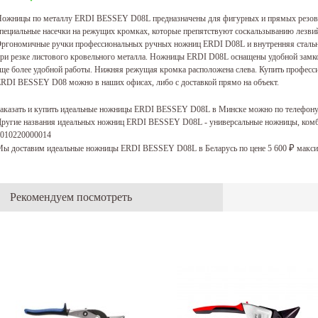
ожницы по металлу ERDI BESSEY D08L предназначены для фигурных и прямых резов
пециальные насечки на режущих кромках, которые препятствуют соскальзыванию лезвий
ргономичные ручки профессиональных ручных ножниц ERDI D08L и внутренняя стальн
ри резке листового кровельного металла. Ножницы ERDI D08L оснащены удобной замко
ще более удобной работы. Нижняя режущая кромка расположена слева. Купить профес
RDI BESSEY D08 можно в наших офисах, либо с доставкой прямо на объект.
аказать и купить идеальные ножницы ERDI BESSEY D08L в Минске можно по телефон
ругие названия идеальных ножниц ERDI BESSEY D08L - универсальные ножницы, ком
010220000014
ы доставим идеальные ножницы ERDI BESSEY D08L в Беларусь по цене 5 600
макси
₽
Рекомендуем посмотреть