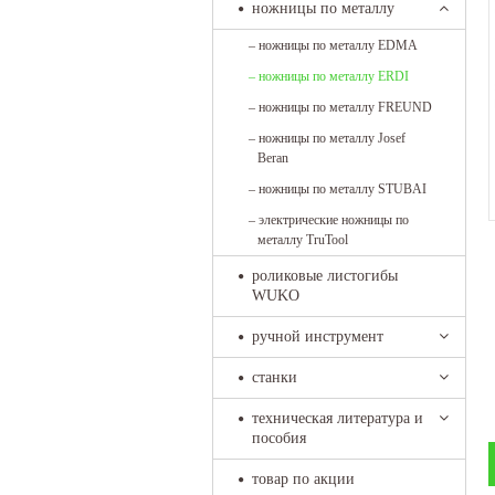
ножницы по металлу
–
ножницы по металлу EDMA
–
ножницы по металлу ERDI
–
ножницы по металлу FREUND
–
ножницы по металлу Josef
Beran
–
ножницы по металлу STUBAI
–
электрические ножницы по
металлу TruTool
роликовые листогибы
WUKO
ручной инструмент
станки
техническая литература и
пособия
товар по акции