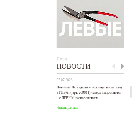
Наши
НОВОСТИ
07.07.2026
29
Новинка! Легендарные ножницы по металлу
Р
STUBAI ( арт. 269011) теперь выпускаются
пр
и с ЛЕВЫМ расположением...
де
Читать дальше
Ч