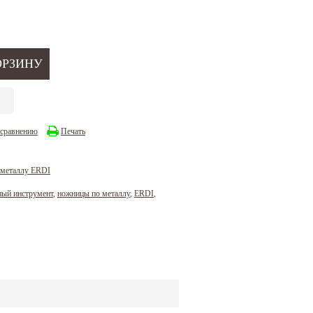
 сравнению
Печать
 металлу ERDI
ный инструмент
,
ножницы по металлу
,
ERDI
,