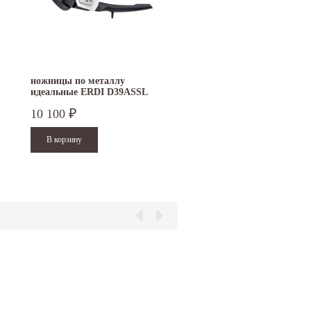
ножницы по металлу
идеальные ERDI D39ASSL
левые
10 100
₽
15.10.2024
29.12.2023
Приглашаем посетить наш стенд на 30-й
Режим работы офисов в Москве и
ая
Международной промышленной выставке
Петербурге. Москва. 29 декабря 20
"Металл-Экспо'2024", которая...
9 до 18 часов; с 30 декабря...
Читать дальше
Читать дальше