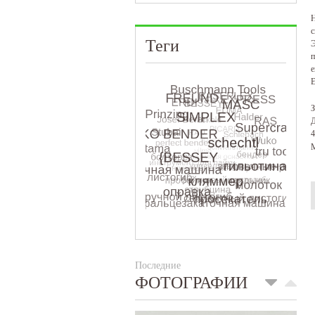
Н
с
Теги
Э
п
е
E
З
Д
4
М
Последние
ФОТОГРАФИИ