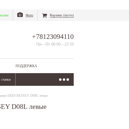
газин
Фото
Корзина:
(пусто)
+78123094110
Пн—Пт 00:00—23:59
ПОДДЕРЖКА
станки
льные ERDI BESSEY D08L левые
SEY D08L левые