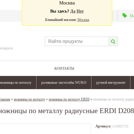
Москва
Вы здесь?
Да
Нет
Валюта:
Ма
Ближайший магазин:
Москва
Беларуси
КОНТАКТЫ
ножницы по металлу
роликовые листогибы WUKO
ручной инструмент
лавная
»
ножницы по металлу
»
ножницы по металлу ERDI
»
ножницы по металлу ради
ножницы по металлу радиусные ERDI D208
Артикул:
112082753