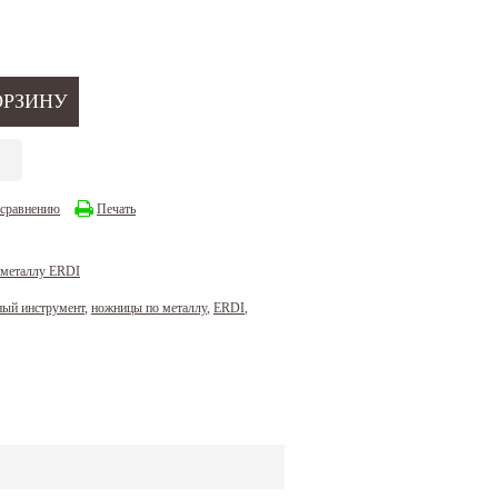
 сравнению
Печать
 металлу ERDI
ный инструмент
,
ножницы по металлу
,
ERDI
,