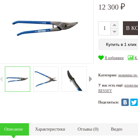
12 300
₽
Купить в 1 клик
В избранное
К
Категория:
ножницы по
У нас есть ещё:
кровель
BESSEY
Поделиться:
Описание
Характеристики
Отзывы
(
0
)
Видео