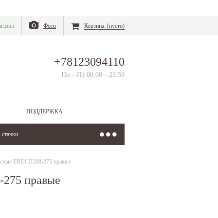
газин
Фото
Корзина:
(пусто)
+78123094110
Пн—Пт 00:00—23:59
ПОДДЕРЖКА
станки
усные ERDI D208-275 правые
-275 правые