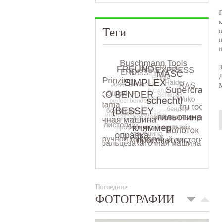
П
к
Теги
н
н
н
З
Д
М
Последние
ФОТОГРАФИИ