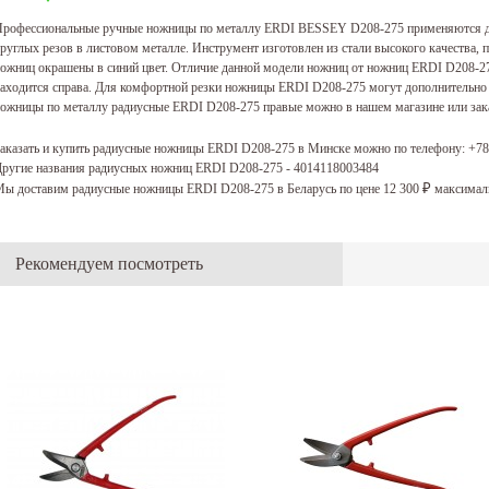
рофессиональные ручные ножницы по металлу ERDI BESSEY D208-275 применяются дл
руглых резов в листовом металле. Инструмент изготовлен из стали высокого качества,
ожниц окрашены в синий цвет. Отличие данной модели ножниц от ножниц ERDI D208-2
аходится справа. Для комфортной резки ножницы ERDI D208-275 могут дополнительно
ожницы по металлу радиусные ERDI D208-275 правые можно в нашем магазине или заказ
аказать и купить радиусные ножницы ERDI D208-275 в Минске можно по телефону:
+78
ругие названия радиусных ножниц ERDI D208-275 - 4014118003484
ы доставим радиусные ножницы ERDI D208-275 в Беларусь по цене 12 300
максималь
₽
Рекомендуем посмотреть