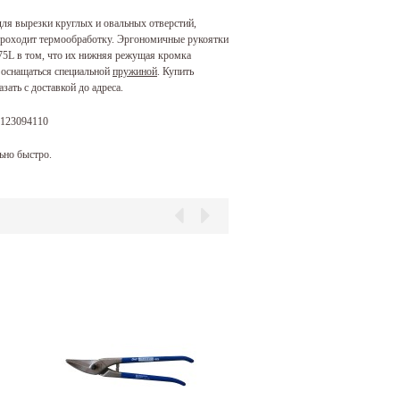
я вырезки круглых и овальных отверстий,
 проходит термообработку. Эргономичные рукоятки
75L в том, что их нижняя режущая кромка
 оснащаться специальной
пружиной
. Купить
ать с доставкой до адреса.
123094110
но быстро.