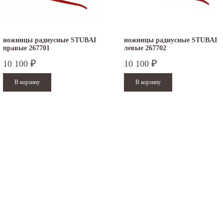
ножницы радиусные STUBAI
ножницы радиусные STUBAI
правые 267701
левые 267702
10 100
10 100
₽
₽
.12.2025
30.04.2025
ежим работы офисов в новогодние
30 апреля - работаем в обычном режиме с
аздники 2025 - 2026 г.: г. Москва: 29, 30
01 по 04 мая - выходные дни с 05 по 07 м
кабря - работаем в обычном режиме,...
- работаем в обычном режиме...
итать дальше
Читать дальше