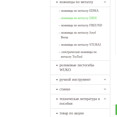
ножницы по металлу
–
ножницы по металлу EDMA
–
ножницы по металлу ERDI
–
ножницы по металлу FREUND
–
ножницы по металлу Josef
Beran
–
ножницы по металлу STUBAI
–
электрические ножницы по
металлу TruTool
роликовые листогибы
WUKO
ручной инструмент
станки
техническая литература и
пособия
товар по акции