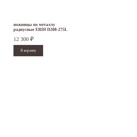
ножницы по металлу
радиусные ERDI D208-275L
левые
12 300
₽
15.10.2024
29.12.2023
Приглашаем посетить наш стенд на 30-й
Режим работы офисов в Москве и
ая
Международной промышленной выставке
Петербурге. Москва. 29 декабря 20
"Металл-Экспо'2024", которая пройдет с...
9 до 18 часов; с 30 декабря 2023 г.,
Читать дальше
Читать дальше