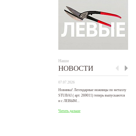
Наши
НОВОСТИ
07.07.2026
29
Новинка! Легендарные ножницы по металлу
Р
STUBAI ( арт. 269011) теперь выпускаются
пр
и с ЛЕВЫМ...
де
Читать дальше
Ч