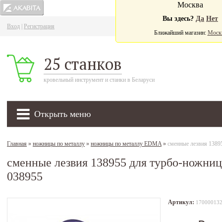
Москва
Вы здесь?
Да
Нет
Вход
|
Регистрация
Ва
Ближайший магазин:
Моск
25 станков
кровельный инструмент и станки в Беларуси
Открыть меню
Главная
»
ножницы по металлу
»
ножницы по металлу EDMA
»
сменные лезвия 13
сменные лезвия 138955 для турбо-но
038955
Артикул:
17000013