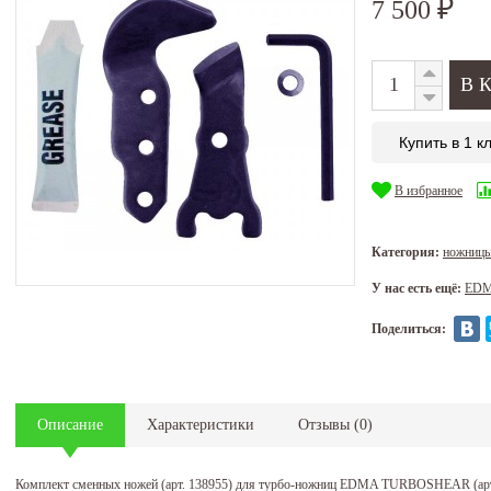
7 500
₽
Купить в 1 к
В избранное
Категория:
ножницы
У нас есть ещё:
ED
Поделиться:
Описание
Характеристики
Отзывы
(
0
)
Комплект сменных ножей (арт. 138955) для турбо-ножниц EDMA TURBOSHEAR (арт