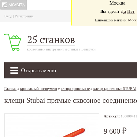
Москва
Вы здесь?
Да
Нет
Вход
|
Регистрация
Ва
Ближайший магазин:
Моск
25 станков
кровельный инструмент и станки в Беларуси
Открыть меню
Главная
»
кровельный инструмент
»
клещи кровельные
»
клещи кровельные STUBAI
клещи Stubai прямые сквозное соединени
Артикул:
10000041
9 600
₽