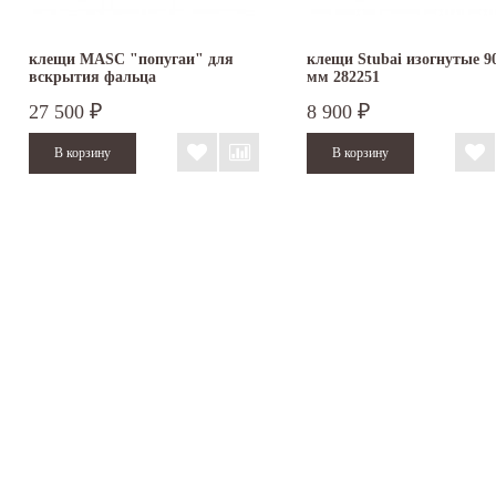
клещи MASC "попугаи" для
клещи Stubai изогнутые 90
вскрытия фальца
мм 282251
27 500
8 900
₽
₽