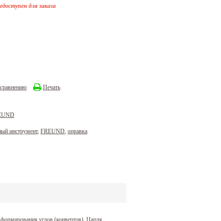
едоступен для заказа
 сравнению
Печать
REUND
ный инструмент
,
FREUND
,
оправка
 формирования углов (конвертов). Цапля