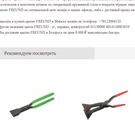
зготовлена в ковочном штампе из специальной пружинной стали и покрыта чёрным лако
аплю FREUND по оптимальной цене можно в наших офисах, либо с доставкой прямо на 
аказать и купить цаплю FREUND в Минске можно по телефону:
+78123094110
ругие названия цапли FREUND - ус, оправка, конвертогиб 01130000 4014118003019
ы доставим цаплю FREUND в Беларусь по цене 8 600
максимально быстро.
₽
Рекомендуем посмотреть