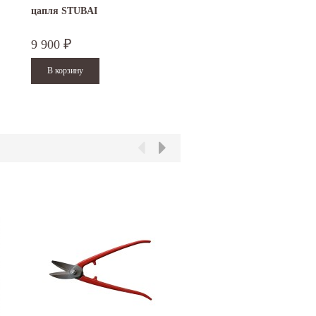
цапля STUBAI
гибочный инструмент R
PEK малый
9 900
34 100
₽
₽