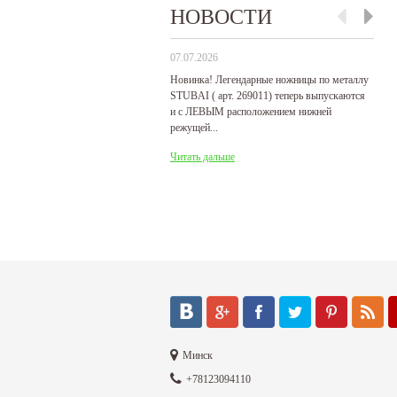
НОВОСТИ
07.07.2026
29
Новинка! Легендарные ножницы по металлу
Р
STUBAI ( арт. 269011) теперь выпускаются
пр
и с ЛЕВЫМ расположением нижней
де
режущей...
Ч
Читать дальше
Минск
+78123094110