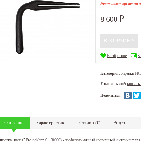
Этот товар временно н
8 600
₽
В избранное
К
Категория:
оправки F
У нас есть ещё:
кровель
Поделиться:
Описание
Характеристики
Отзывы
(
0
)
Видео
правка "цапля" Freund (арт. 01130000) - профессиональный кровельный инструмент для