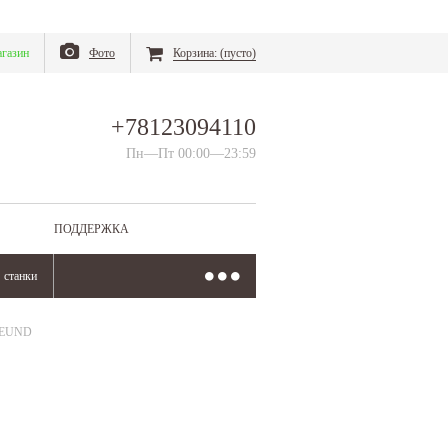
газин
Фото
Корзина:
(пусто)
+78123094110
Пн—Пт 00:00—23:59
ПОДДЕРЖКА
станки
REUND