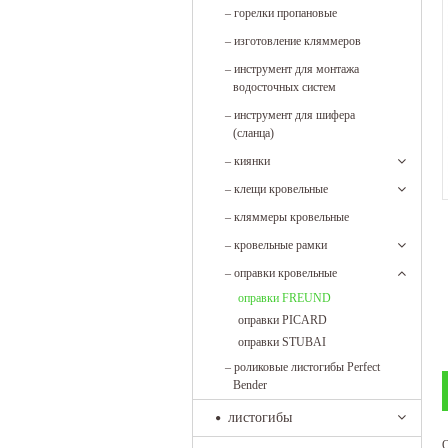
–
горелки пропановые
–
изготовление кляммеров
–
инструмент для монтажа
водосточных систем
–
инструмент для шифера
(сланца)
–
киянки
–
клещи кровельные
–
кляммеры кровельные
–
кровельные рамки
–
оправки кровельные
оправки FREUND
оправки PICARD
оправки STUBAI
–
роликовые листогибы Perfect
Bender
листогибы
О