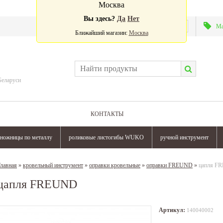
Москва
Вы здесь?
Да
Нет
Валюта:
Ма
Ближайший магазин:
Москва
Беларуси
КОНТАКТЫ
ножницы по металлу
роликовые листогибы WUKO
ручной инструмент
лавная
»
кровельный инструмент
»
оправки кровельные
»
оправки FREUND
»
цапля F
цапля FREUND
Артикул:
140040002