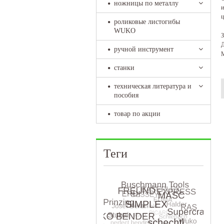
ножницы по металлу
и
ц
роликовые листогибы
WUKO
З
Д
ручной инструмент
М
станки
техническая литература и
пособия
товар по акции
Теги