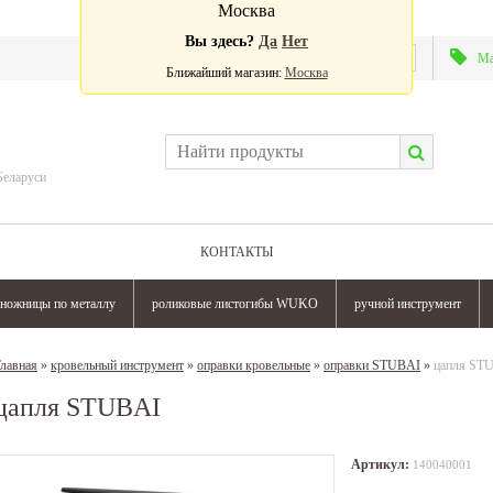
Москва
Вы здесь?
Да
Нет
Валюта:
Ма
Ближайший магазин:
Москва
Беларуси
КОНТАКТЫ
ножницы по металлу
роликовые листогибы WUKO
ручной инструмент
лавная
»
кровельный инструмент
»
оправки кровельные
»
оправки STUBAI
»
цапля ST
цапля STUBAI
Артикул:
140040001