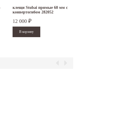
6
клещи Stubai прямые 60 мм с
цапля FREUND
конвертогибом 282052
12 000
8 600
₽
₽