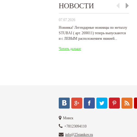
НОВОСТИ
07.07.2026
29
Новинка! Легендарные ножницы по металлу
Р
STUBAI ( арт. 269011) теперь выпускаются
пр
и с ЛЕВЫМ расположением нижней...
де
Читать дальше
Ч
Минск
+78123094110
info@25stankov.ru