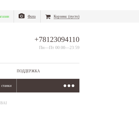
газин
Фото
Корзина:
(пусто)
+78123094110
Пн—Пт 00:00—23:59
ПОДДЕРЖКА
станки
UBAI